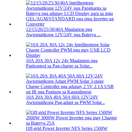
12/15/20/25/30/40A Maalamon nga
Awtomatikong 12V/24V nga Baterya ...
10A 20A 30A 12v 24v Maalamon nga
Pagkontrol sa Pag-charge sa Solar...
10A 20A 30A 40A 50A 60A 12V/24V
Awtomatikong Pag-adapt sa PWM Solar...
Off-grid Power Inverter NFS Series 1500W