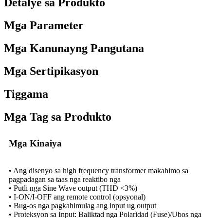
Detalye sa Produkto
Mga Parameter
Mga Kanunayng Pangutana
Mga Sertipikasyon
Tiggama
Mga Tag sa Produkto
Mga Kinaiya
• Ang disenyo sa high frequency transformer makahimo sa
pagpadagan sa taas nga reaktibo nga
• Putli nga Sine Wave output (THD <3%)
• I-ON/I-OFF ang remote control (opsyonal)
• Bug-os nga pagkahimulag ang input ug output
• Proteksyon sa Input: Baliktad nga Polaridad (Fuse)/Ubos nga