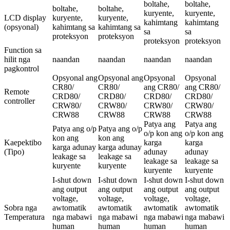
boltahe,
boltahe,
boltahe,
boltahe,
kuryente,
kuryente,
LCD display
kuryente,
kuryente,
kahimtang
kahimtang
(opsyonal)
kahimtang sa
kahimtang sa
sa
sa
proteksyon
proteksyon
proteksyon
proteksyon
Function sa
hilit nga
naandan
naandan
naandan
naandan
pagkontrol
Opsyonal ang
Opsyonal ang
Opsyonal
Opsyonal
CR80/
CR80/
ang CR80/
ang CR80/
Remote
CRD80/
CRD80/
CRD80/
CRD80/
controller
CRW80/
CRW80/
CRW80/
CRW80/
CRW88
CRW88
CRW88
CRW88
Patya ang
Patya ang
Patya ang o/p
Patya ang o/p
o/p kon ang
o/p kon ang
kon ang
kon ang
Kaepektibo
karga
karga
karga adunay
karga adunay
(Tipo)
adunay
adunay
leakage sa
leakage sa
leakage sa
leakage sa
kuryente
kuryente
kuryente
kuryente
I-shut down
I-shut down
I-shut down
I-shut down
ang output
ang output
ang output
ang output
voltage,
voltage,
voltage,
voltage,
Sobra nga
awtomatik
awtomatik
awtomatik
awtomatik
Temperatura
nga mabawi
nga mabawi
nga mabawi
nga mabawi
human
human
human
human