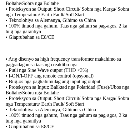
Boltahe/Sobra nga Boltahe
• Proteksyon sa Output: Short Circuit/ Sobra nga Karga/ Sobra
nga Temperatura/ Earth Fault/ Soft Start
• Teknolohiya sa Alemanya, Gihimo sa China
• 100% tinuod nga gahum, Taas nga gahum sa pag-agos, 2 ka
tuig nga garantiya
• Giaprubahan sa E8/CE
• Ang disenyo sa high frequency transformer makahimo sa
pagpadagan sa taas nga reaktibo nga
• Putli nga Sine Wave output (THD <3%)
• I-ON/I-OFF ang remote control (opsyonal)
• Bug-os nga pagkahimulag ang input ug output
• Proteksyon sa Input: Baliktad nga Polaridad (Fuse)/Ubos nga
Boltahe/Sobra nga Boltahe
• Proteksyon sa Output: Short Circuit/ Sobra nga Karga/ Sobra
nga Temperatura/ Earth Fault/ Soft Start
• Teknolohiya sa Alemanya, Gihimo sa China
• 100% tinuod nga gahum, Taas nga gahum sa pag-agos, 2 ka
tuig nga garantiya
• Giaprubahan sa E8/CE