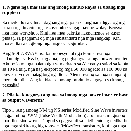
1. Ngano nga mas taas ang imong kinutlo kaysa sa ubang mga
supplier?
Sa merkado sa China, daghang mga pabrika ang namaligya og mga
barato nga inverter nga gi-assemble sa gagmay ug walay lisensya
nga mga workshop. Kini nga mga pabrika nagpamenos sa gasto
pinaagi sa paggamit og mga substandard nga mga sangkap. Kini
moresulta sa dagkong mga risgo sa seguridad.
Ang SOLARWAY usa ka propesyonal nga kompanya nga
nalambigit sa R&D, paggama, ug pagbaligya sa mga power inverter.
Aktibo kami nga nalambigit sa merkado sa Alemanya sulod sa kapin
sa 10 ka tuig, nga nag-eksport og mga 50,000 ngadto sa 100,000 ka
power inverter matag tuig ngadto sa Alemanya ug sa mga silingang
merkado niini. Ang kalidad sa among produkto angayan sa imong
pagsalig!
2. Pila ka kategorya ang naa sa imong mga power inverter base
sa output waveform?
Tipo 1: Ang among NM ug NS series Modified Sine Wave inverters
naggamit ug PWM (Pulse Width Modulation) aron makamugna og
modified sine wave. Tungod sa paggamit sa intelihente ug dedikado
nga mga sirkito ug high-power field-effect transistors, kini nga mga