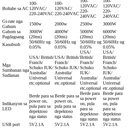
100-
100-
100-
100-
120VAC/
120VAC/
Boltahe sa AC
120VAC/
120VAC/
220-
220-
220-240VAC
220-240VAC
240VAC
240VAC
Gi-rate nga
1500w
2000w
2500w
3000W
Gahum
Gahom sa
3000W
4000W
5000W
6000W
Pagdagsang
(20ms)
(20ms)
(20ms)
(20ms)
50/60Hz ug
50/60Hz ug
50/60Hz ug
50/60Hz ug
Kasubsob
0.05%
0.05%
0.05%
0.05%
USA/
USA/
USA/ British/
USA/ British/
British/
British/
Franch/
Franch/
Franch/
Franch/
Mga
Schuko IUK/
Schuko IUK/
Schuko
Schuko
Sumbanan nga
Australia/
Australia/
IUK/
IUK/
Sudlanan
Universal
Universal
Australia/
Australia/
etc.optional
etc.optional
Universal
Universal
etc.optional
etc.optional
Berde para
Berde para
Berde para sa
Berde para sa
sa power
sa power
power on,
power on,
Indikasyon sa
on, pula
on, pula
pula para sa
pula para sa
LED
para sa
para sa
depektoso
depektoso
depektoso
depektoso
nga status
nga status
nga status
nga status
USB port
5V2.1A
5V2.1A
5V2.1A
5V2.1A