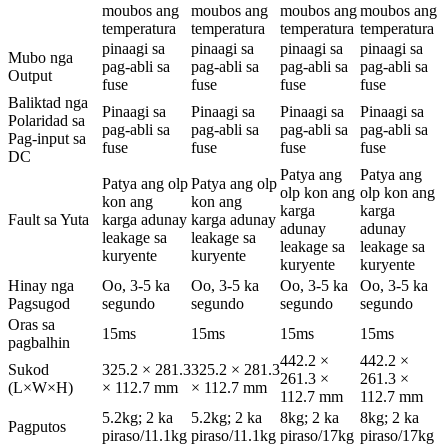
moubos ang
moubos ang
moubos ang
moubos ang
temperatura
temperatura
temperatura
temperatura
pinaagi sa
pinaagi sa
pinaagi sa
pinaagi sa
Mubo nga
pag-abli sa
pag-abli sa
pag-abli sa
pag-abli sa
Output
fuse
fuse
fuse
fuse
Baliktad nga
Pinaagi sa
Pinaagi sa
Pinaagi sa
Pinaagi sa
Polaridad sa
pag-abli sa
pag-abli sa
pag-abli sa
pag-abli sa
Pag-input sa
fuse
fuse
fuse
fuse
DC
Patya ang
Patya ang
Patya ang olp
Patya ang olp
olp kon ang
olp kon ang
kon ang
kon ang
karga
karga
Fault sa Yuta
karga adunay
karga adunay
adunay
adunay
leakage sa
leakage sa
leakage sa
leakage sa
kuryente
kuryente
kuryente
kuryente
Hinay nga
Oo, 3-5 ka
Oo, 3-5 ka
Oo, 3-5 ka
Oo, 3-5 ka
Pagsugod
segundo
segundo
segundo
segundo
Oras sa
15ms
15ms
15ms
15ms
pagbalhin
442.2 ×
442.2 ×
Sukod
325.2 × 281.3
325.2 × 281.3
261.3 ×
261.3 ×
(L×W×H)
× 112.7 mm
× 112.7 mm
112.7 mm
112.7 mm
5.2kg; 2 ka
5.2kg; 2 ka
8kg; 2 ka
8kg; 2 ka
Pagputos
piraso/11.1kg
piraso/11.1kg
piraso/17kg
piraso/17kg