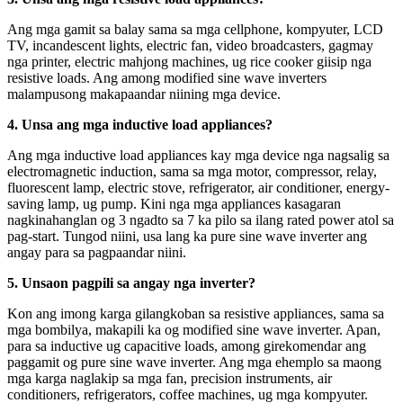
Ang mga gamit sa balay sama sa mga cellphone, kompyuter, LCD
TV, incandescent lights, electric fan, video broadcasters, gagmay
nga printer, electric mahjong machines, ug rice cooker giisip nga
resistive loads. Ang among modified sine wave inverters
malampusong makapaandar niining mga device.
4. Unsa ang mga inductive load appliances?
Ang mga inductive load appliances kay mga device nga nagsalig sa
electromagnetic induction, sama sa mga motor, compressor, relay,
fluorescent lamp, electric stove, refrigerator, air conditioner, energy-
saving lamp, ug pump. Kini nga mga appliances kasagaran
nagkinahanglan og 3 ngadto sa 7 ka pilo sa ilang rated power atol sa
pag-start. Tungod niini, usa lang ka pure sine wave inverter ang
angay para sa pagpaandar niini.
5. Unsaon pagpili sa angay nga inverter?
Kon ang imong karga gilangkoban sa resistive appliances, sama sa
mga bombilya, makapili ka og modified sine wave inverter. Apan,
para sa inductive ug capacitive loads, among girekomendar ang
paggamit og pure sine wave inverter. Ang mga ehemplo sa maong
mga karga naglakip sa mga fan, precision instruments, air
conditioners, refrigerators, coffee machines, ug mga kompyuter.