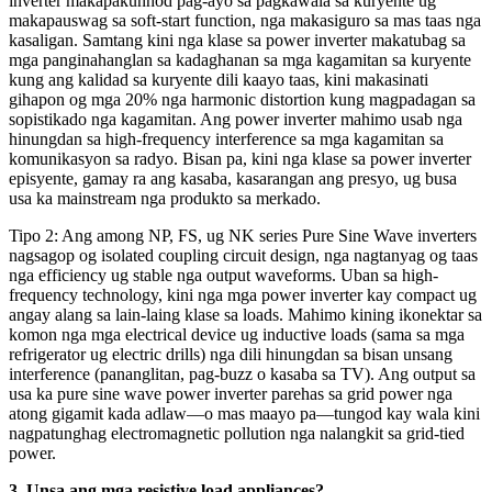
inverter makapakunhod pag-ayo sa pagkawala sa kuryente ug
makapauswag sa soft-start function, nga makasiguro sa mas taas nga
kasaligan. Samtang kini nga klase sa power inverter makatubag sa
mga panginahanglan sa kadaghanan sa mga kagamitan sa kuryente
kung ang kalidad sa kuryente dili kaayo taas, kini makasinati
gihapon og mga 20% nga harmonic distortion kung magpadagan sa
sopistikado nga kagamitan. Ang power inverter mahimo usab nga
hinungdan sa high-frequency interference sa mga kagamitan sa
komunikasyon sa radyo. Bisan pa, kini nga klase sa power inverter
episyente, gamay ra ang kasaba, kasarangan ang presyo, ug busa
usa ka mainstream nga produkto sa merkado.
Tipo 2: Ang among NP, FS, ug NK series Pure Sine Wave inverters
nagsagop og isolated coupling circuit design, nga nagtanyag og taas
nga efficiency ug stable nga output waveforms. Uban sa high-
frequency technology, kini nga mga power inverter kay compact ug
angay alang sa lain-laing klase sa loads. Mahimo kining ikonektar sa
komon nga mga electrical device ug inductive loads (sama sa mga
refrigerator ug electric drills) nga dili hinungdan sa bisan unsang
interference (pananglitan, pag-buzz o kasaba sa TV). Ang output sa
usa ka pure sine wave power inverter parehas sa grid power nga
atong gigamit kada adlaw—o mas maayo pa—tungod kay wala kini
nagpatunghag electromagnetic pollution nga nalangkit sa grid-tied
power.
3. Unsa ang mga resistive load appliances?