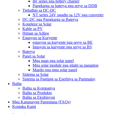
BF series nga bettery charger
Pangkarga sa baterya nga serye sa DDB
Tigbalhin sa DC-DC
NT series 24V ngadto sa 12V nga converter
DC-DC nga Pangkarga sa Baterya
Konektor sa Solar
Kable sa PV
Himan sa Adlaw
Estasyon sa Kuryente
estasyon sa kuryente nga serye sa BE
Istasyon sa kuryente nga serye sa BS
Baterya
Panel sa Solar
Mga gaan nga solar panel
Mga solar module nga gitahi sa panapton
Mapilo nga mga solar panel
Sistema sa Solar
Sistema sa Pagtipig sa Enerhiya sa Panimalay
Balita
Balita sa Kompanya
Balita sa Produkto
Balita sa Eksibisyon
Mga Kanunayng Pangutana (FAQs)
Kontaka Kami