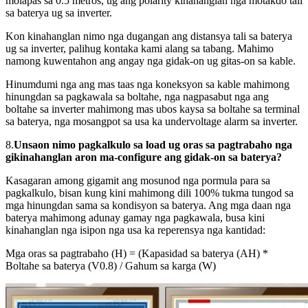
molapas sa 0.5 metros, ug ang polarity kinahanglan nga motakdo tali
sa baterya ug sa inverter.
Kon kinahanglan nimo nga dugangan ang distansya tali sa baterya
ug sa inverter, palihug kontaka kami alang sa tabang. Mahimo
namong kuwentahon ang angay nga gidak-on ug gitas-on sa kable.
Hinumdumi nga ang mas taas nga koneksyon sa kable mahimong
hinungdan sa pagkawala sa boltahe, nga nagpasabut nga ang
boltahe sa inverter mahimong mas ubos kaysa sa boltahe sa terminal
sa baterya, nga mosangpot sa usa ka undervoltage alarm sa inverter.
8.
Unsaon nimo pagkalkulo sa load ug oras sa pagtrabaho nga
gikinahanglan aron ma-configure ang gidak-on sa baterya?
Kasagaran among gigamit ang mosunod nga pormula para sa
pagkalkulo, bisan kung kini mahimong dili 100% tukma tungod sa
mga hinungdan sama sa kondisyon sa baterya. Ang mga daan nga
baterya mahimong adunay gamay nga pagkawala, busa kini
kinahanglan nga isipon nga usa ka reperensya nga kantidad:
Mga oras sa pagtrabaho (H) = (Kapasidad sa baterya (AH) *
Boltahe sa baterya (V0.8) / Gahum sa karga (W)