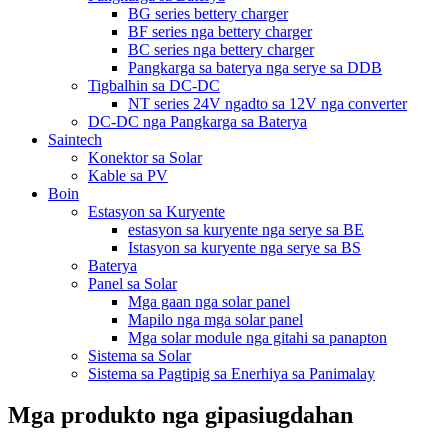
BG series bettery charger
BF series nga bettery charger
BC series nga bettery charger
Pangkarga sa baterya nga serye sa DDB
Tigbalhin sa DC-DC
NT series 24V ngadto sa 12V nga converter
DC-DC nga Pangkarga sa Baterya
Saintech
Konektor sa Solar
Kable sa PV
Boin
Estasyon sa Kuryente
estasyon sa kuryente nga serye sa BE
Istasyon sa kuryente nga serye sa BS
Baterya
Panel sa Solar
Mga gaan nga solar panel
Mapilo nga mga solar panel
Mga solar module nga gitahi sa panapton
Sistema sa Solar
Sistema sa Pagtipig sa Enerhiya sa Panimalay
Mga produkto nga gipasiugdahan