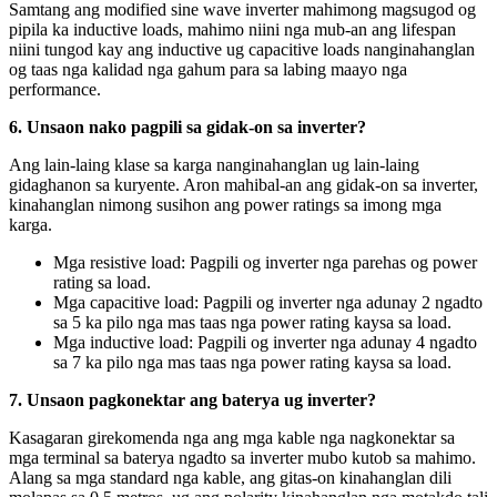
Samtang ang modified sine wave inverter mahimong magsugod og
pipila ka inductive loads, mahimo niini nga mub-an ang lifespan
niini tungod kay ang inductive ug capacitive loads nanginahanglan
og taas nga kalidad nga gahum para sa labing maayo nga
performance.
6. Unsaon nako pagpili sa gidak-on sa inverter?
Ang lain-laing klase sa karga nanginahanglan ug lain-laing
gidaghanon sa kuryente. Aron mahibal-an ang gidak-on sa inverter,
kinahanglan nimong susihon ang power ratings sa imong mga
karga.
Mga resistive load: Pagpili og inverter nga parehas og power
rating sa load.
Mga capacitive load: Pagpili og inverter nga adunay 2 ngadto
sa 5 ka pilo nga mas taas nga power rating kaysa sa load.
Mga inductive load: Pagpili og inverter nga adunay 4 ngadto
sa 7 ka pilo nga mas taas nga power rating kaysa sa load.
7. Unsaon pagkonektar ang baterya ug inverter?
Kasagaran girekomenda nga ang mga kable nga nagkonektar sa
mga terminal sa baterya ngadto sa inverter mubo kutob sa mahimo.
Alang sa mga standard nga kable, ang gitas-on kinahanglan dili