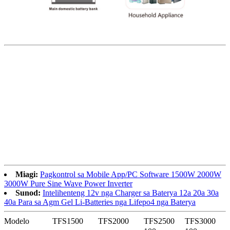
Miagi:
Pagkontrol sa Mobile App/PC Software 1500W 2000W
3000W Pure Sine Wave Power Inverter
Sunod:
Intelihenteng 12v nga Charger sa Baterya 12a 20a 30a
40a Para sa Agm Gel Li-Batteries nga Lifepo4 nga Baterya
Modelo
TFS1500
TFS2000
TFS2500
TFS3000