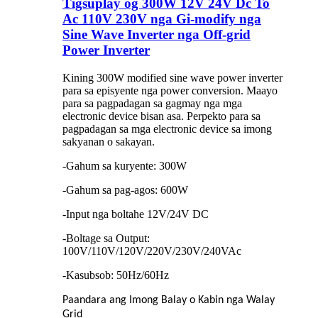
Tigsuplay og 300W 12V 24V Dc To
Ac 110V 230V nga Gi-modify nga
Sine Wave Inverter nga Off-grid
Power Inverter
Kining 300W modified sine wave power inverter
para sa episyente nga power conversion. Maayo
para sa pagpadagan sa gagmay nga mga
electronic device bisan asa. Perpekto para sa
pagpadagan sa mga electronic device sa imong
sakyanan o sakayan.
-Gahum sa kuryente: 300W
-Gahum sa pag-agos: 600W
-Input nga boltahe 12V/24V DC
-Boltage sa Output:
100V/110V/120V/220V/230V/240VAc
-Kasubsob: 50Hz/60Hz
Paandara ang Imong Balay o Kabin nga Walay
Grid