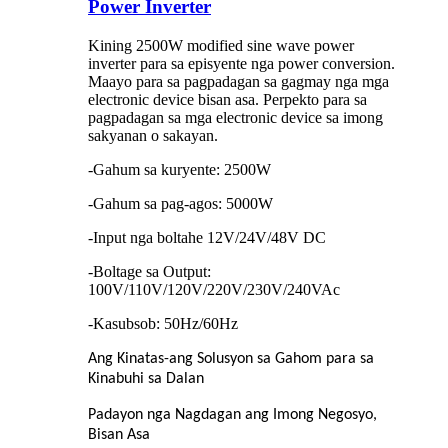
Power Inverter
Kining 2500W modified sine wave power
inverter para sa episyente nga power conversion.
Maayo para sa pagpadagan sa gagmay nga mga
electronic device bisan asa. Perpekto para sa
pagpadagan sa mga electronic device sa imong
sakyanan o sakayan.
-Gahum sa kuryente: 2500W
-Gahum sa pag-agos: 5000W
-Input nga boltahe 12V/24V/48V DC
-Boltage sa Output:
100V/110V/120V/220V/230V/240VAc
-Kasubsob: 50Hz/60Hz
Ang Kinatas-ang Solusyon sa Gahom para sa
Kinabuhi sa Dalan
Padayon nga Nagdagan ang Imong Negosyo,
Bisan Asa