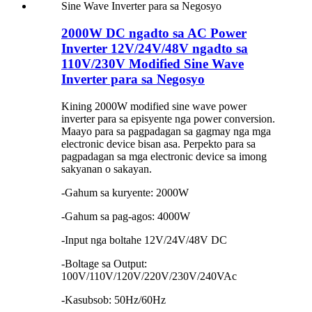
2000W DC ngadto sa AC Power
Inverter 12V/24V/48V ngadto sa
110V/230V Modified Sine Wave
Inverter para sa Negosyo
Kining 2000W modified sine wave power
inverter para sa episyente nga power conversion.
Maayo para sa pagpadagan sa gagmay nga mga
electronic device bisan asa. Perpekto para sa
pagpadagan sa mga electronic device sa imong
sakyanan o sakayan.
-Gahum sa kuryente: 2000W
-Gahum sa pag-agos: 4000W
-Input nga boltahe 12V/24V/48V DC
-Boltage sa Output:
100V/110V/120V/220V/230V/240VAc
-Kasubsob: 50Hz/60Hz