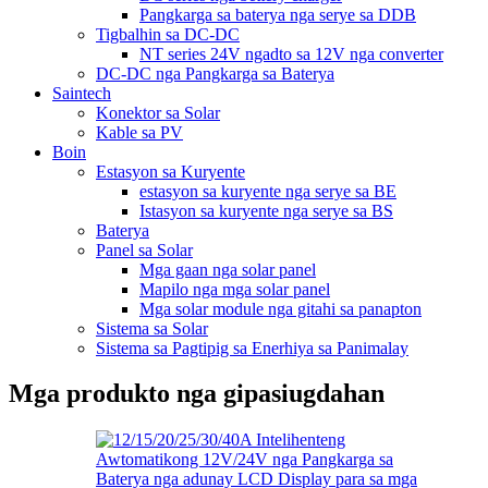
Pangkarga sa baterya nga serye sa DDB
Tigbalhin sa DC-DC
NT series 24V ngadto sa 12V nga converter
DC-DC nga Pangkarga sa Baterya
Saintech
Konektor sa Solar
Kable sa PV
Boin
Estasyon sa Kuryente
estasyon sa kuryente nga serye sa BE
Istasyon sa kuryente nga serye sa BS
Baterya
Panel sa Solar
Mga gaan nga solar panel
Mapilo nga mga solar panel
Mga solar module nga gitahi sa panapton
Sistema sa Solar
Sistema sa Pagtipig sa Enerhiya sa Panimalay
Mga produkto nga gipasiugdahan