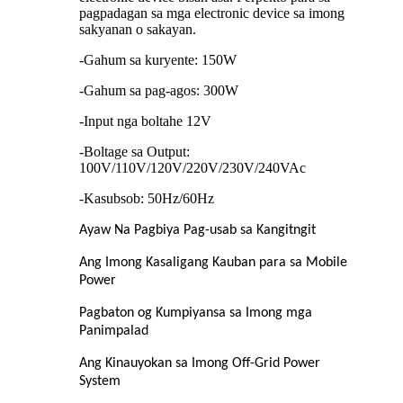
pagpadagan sa mga electronic device sa imong
sakyanan o sakayan.
-Gahum sa kuryente: 150W
-Gahum sa pag-agos: 300W
-Input nga boltahe 12V
-Boltage sa Output:
100V/110V/120V/220V/230V/240VAc
-Kasubsob: 50Hz/60Hz
Ayaw Na Pagbiya Pag-usab sa Kangitngit
Ang Imong Kasaligang Kauban para sa Mobile
Power
Pagbaton og Kumpiyansa sa Imong mga
Panimpalad
Ang Kinauyokan sa Imong Off-Grid Power
System