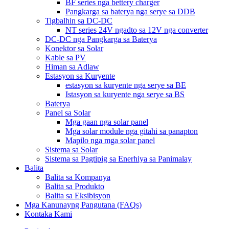
BF series nga bettery charger
Pangkarga sa baterya nga serye sa DDB
Tigbalhin sa DC-DC
NT series 24V ngadto sa 12V nga converter
DC-DC nga Pangkarga sa Baterya
Konektor sa Solar
Kable sa PV
Himan sa Adlaw
Estasyon sa Kuryente
estasyon sa kuryente nga serye sa BE
Istasyon sa kuryente nga serye sa BS
Baterya
Panel sa Solar
Mga gaan nga solar panel
Mga solar module nga gitahi sa panapton
Mapilo nga mga solar panel
Sistema sa Solar
Sistema sa Pagtipig sa Enerhiya sa Panimalay
Balita
Balita sa Kompanya
Balita sa Produkto
Balita sa Eksibisyon
Mga Kanunayng Pangutana (FAQs)
Kontaka Kami