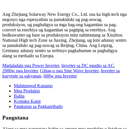
Ang Zhejiang Solarway New Energy Co., Ltd. usa ka high-tech nga
negosyo nga espesyalista sa panukiduki ug pag-uswag,
produksiyon, ug pagbaligya sa mga bag-ong kagamitan sa pag-
convert sa enerhiya ug kagamitan sa pagtipig sa enerhiya. Ang
hedkuwarter ug base sa produksiyon niini nahimutang sa Xiuzhou
National High tech Zone sa Jiaxing, Zhejiang, ug kini adunay sentro
sa panukiduki ug pag-uswag sa Beijing, China. Ang Leipzig,
Germany adunay sentro sa serbisyo pagkahuman sa pagbaligya
alang sa merkado sa Europa.
Madaladala nga Power Inverter
,
Inverter sa DC ngadto sa AC
,
2000w nga Inverter
,
Gibag-o nga Sine Wave Inverter
,
Inverter sa
kuryente sa sakyanan
,
600w nga Inverter
Mahitungod Kanamo
Mga Produkto
Balita
Kontaka Kami
Patakaran sa Pagkapribado
Pangutana
Alang sa mga pangutana bahin sa among mga produkto o listahan sa