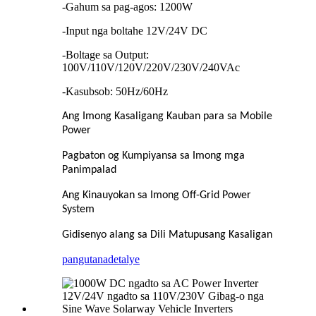
-Gahum sa pag-agos: 1200W
-Input nga boltahe 12V/24V DC
-Boltage sa Output:
100V/110V/120V/220V/230V/240VAc
-Kasubsob: 50Hz/60Hz
Ang Imong Kasaligang Kauban para sa Mobile
Power
Pagbaton og Kumpiyansa sa Imong mga
Panimpalad
Ang Kinauyokan sa Imong Off-Grid Power
System
Gidisenyo alang sa Dili Matupusang Kasaligan
pangutana
detalye