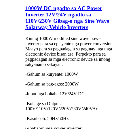
1000W DC ngadto sa AC Power
Inverter 12V/24V ngadto sa
110V/230V Gibag-o nga Sine Wave
Solarway Vehicle Inverters
Kining 1000W modified sine wave power
inverter para sa episyente nga power conversion.
Maayo para sa pagpadagan sa gagmay nga mga
electronic device bisan asa. Perpekto para sa
pagpadagan sa mga electronic device sa imong
sakyanan o sakayan.
-Gahum sa kuryente: 1000W
-Gahum sa pag-agos: 2000W
-Input nga boltahe 12V/24V DC
-Boltage sa Output:
100V/110V/120V/220V/230V/240VAc
-Kasubsob: 50Hz/60Hz
Gipahaom nga power inverter