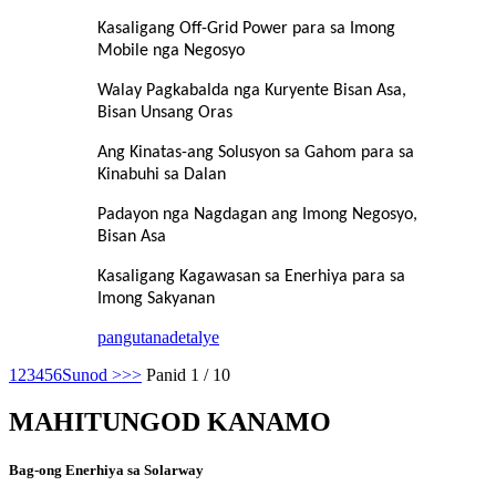
Kasaligang Off-Grid Power para sa Imong
Mobile nga Negosyo
Walay Pagkabalda nga Kuryente Bisan Asa,
Bisan Unsang Oras
Ang Kinatas-ang Solusyon sa Gahom para sa
Kinabuhi sa Dalan
Padayon nga Nagdagan ang Imong Negosyo,
Bisan Asa
Kasaligang Kagawasan sa Enerhiya para sa
Imong Sakyanan
pangutana
detalye
1
2
3
4
5
6
Sunod >
>>
Panid 1 / 10
MAHITUNGOD KANAMO
Bag-ong Enerhiya sa Solarway