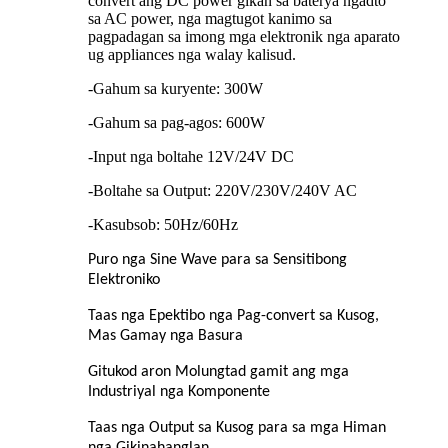
convert ang DC power gikan sa baterya ngadto
sa AC power, nga magtugot kanimo sa
pagpadagan sa imong mga elektronik nga aparato
ug appliances nga walay kalisud.
-Gahum sa kuryente: 300W
-Gahum sa pag-agos: 600W
-Input nga boltahe 12V/24V DC
-Boltahe sa Output: 220V/230V/240V AC
-Kasubsob: 50Hz/60Hz
Puro nga Sine Wave para sa Sensitibong
Elektroniko
Taas nga Epektibo nga Pag-convert sa Kusog,
Mas Gamay nga Basura
Gitukod aron Molungtad gamit ang mga
Industriyal nga Komponente
Taas nga Output sa Kusog para sa mga Himan
nga Gikinahanglan