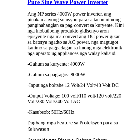
Pure Sine Wave Power Inverter
Ang NP series 4000W power inverter, ang
pinakamaayong solusyon para sa tanan nimong
panginahanglan sa pag-convert sa kuryente. Kini
nga inobatibong produkto gidisenyo aron
episyente nga ma-convert ang DC power gikan
sa baterya ngadto sa AC power, nga magtugot
kanimo sa pagpadagan sa imong mga elektronik
nga aparato ug appliances nga walay kalisud.
-Gahum sa kuryente: 4000W
-Gahum sa pag-agos: 8000W
-Input nga boltahe 12 Volt/24 Volt/48 Volt DC
-Output Voltage: 100 volt/110 volt/120 volt/220
Volt/230 Volt/240 Volt AC
-Kasubsob: 50Hz/60Hz
Daghang mga Feature sa Proteksyon para sa
Kaluwasan