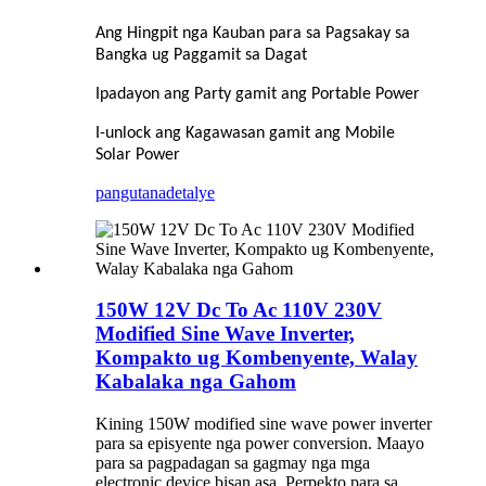
Ang Hingpit nga Kauban para sa Pagsakay sa
Bangka ug Paggamit sa Dagat
Ipadayon ang Party gamit ang Portable Power
I-unlock ang Kagawasan gamit ang Mobile
Solar Power
pangutana
detalye
150W 12V Dc To Ac 110V 230V
Modified Sine Wave Inverter,
Kompakto ug Kombenyente, Walay
Kabalaka nga Gahom
Kining 150W modified sine wave power inverter
para sa episyente nga power conversion. Maayo
para sa pagpadagan sa gagmay nga mga
electronic device bisan asa. Perpekto para sa