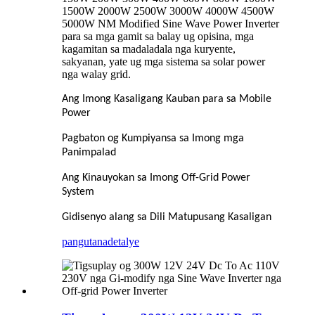
1500W 2000W 2500W 3000W 4000W 4500W
5000W NM Modified Sine Wave Power Inverter
para sa mga gamit sa balay ug opisina, mga
kagamitan sa madaladala nga kuryente,
sakyanan, yate ug mga sistema sa solar power
nga walay grid.
Ang Imong Kasaligang Kauban para sa Mobile
Power
Pagbaton og Kumpiyansa sa Imong mga
Panimpalad
Ang Kinauyokan sa Imong Off-Grid Power
System
Gidisenyo alang sa Dili Matupusang Kasaligan
pangutana
detalye