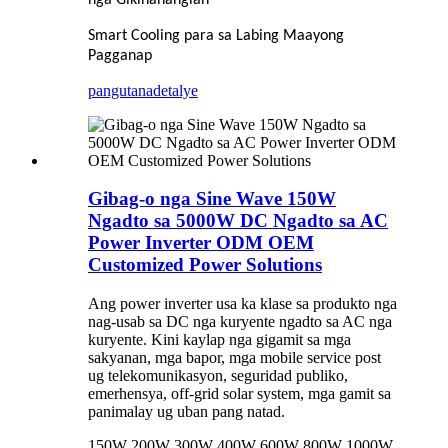
Smart Cooling para sa Labing Maayong
Pagganap
pangutana
detalye
Gibag-o nga Sine Wave 150W
Ngadto sa 5000W DC Ngadto sa AC
Power Inverter ODM OEM
Customized Power Solutions
Ang power inverter usa ka klase sa produkto nga
nag-usab sa DC nga kuryente ngadto sa AC nga
kuryente. Kini kaylap nga gigamit sa mga
sakyanan, mga bapor, mga mobile service post
ug telekomunikasyon, seguridad publiko,
emerhensya, off-grid solar system, mga gamit sa
panimalay ug uban pang natad.
150W 200W 300W 400W 600W 800W 1000W