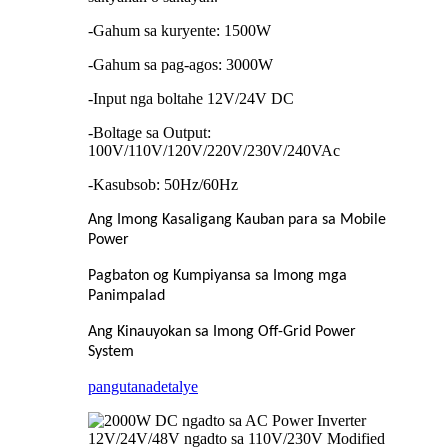
-Gahum sa kuryente: 1500W
-Gahum sa pag-agos: 3000W
-Input nga boltahe 12V/24V DC
-Boltage sa Output:
100V/110V/120V/220V/230V/240VAc
-Kasubsob: 50Hz/60Hz
Ang Imong Kasaligang Kauban para sa Mobile
Power
Pagbaton og Kumpiyansa sa Imong mga
Panimpalad
Ang Kinauyokan sa Imong Off-Grid Power
System
pangutana
detalye