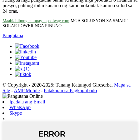
presyo, palihug ibilin kanamo ug kami mokontak kanimo sulod sa
24 oras.
Maabiabihong sumpay: apsolway.com
MGA SOLUSYON SA SMART
SOLAR POWER NGA PINUNO
Pangutana
© Copyright - 2020-2025: Tanang Katungod Gireserba.
Mapa sa
Site
-
AMP Mobile
-
Patakaran sa Pagkapribado
Ipadala ang Email
WhatsApp
Skype
x