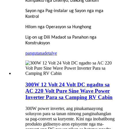
Kompakto nga Disenyo, Dakong Gahom
Sayon nga Pag-instalar ug Sayon nga mga
Kontrol
Hilom nga Operasyon sa Hunghong
Lig-on ug Dili Madaot sa Panahon nga
Konstruksyon
pangutana
detalye
300W 12 Volt 24 Volt DC ngadto sa
AC 220 Volt Pure Sine Wave Power
Inverter Para sa Camping RV Cabin
300W power inverter, ang pinakamaayong
solusyon para sa tanan nimong panginahanglan
sa pag-convert sa kuryente. Kini nga inobatibong
produkto gidisenyo aron episyente nga ma-