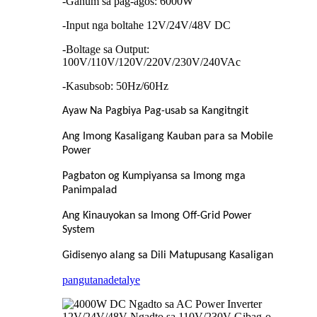
-Gahum sa pag-agos: 6000W
-Input nga boltahe 12V/24V/48V DC
-Boltage sa Output:
100V/110V/120V/220V/230V/240VAc
-Kasubsob: 50Hz/60Hz
Ayaw Na Pagbiya Pag-usab sa Kangitngit
Ang Imong Kasaligang Kauban para sa Mobile
Power
Pagbaton og Kumpiyansa sa Imong mga
Panimpalad
Ang Kinauyokan sa Imong Off-Grid Power
System
Gidisenyo alang sa Dili Matupusang Kasaligan
pangutana
detalye