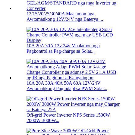
12/15/20/25/30/40A Maalamon nga
Awtomatikong 12V/24V nga Baterya ...
10A 20A 30A 12v 24v Maalamon nga
Pagkontrol sa Pag-charge sa Solar...
10A 20A 30A 40A 50A 60A 12V/24V
Awtomatikong Pag-adapt sa PWM Solar...
Off-grid Power Inverter NFS Series 1500W
2000W 3000W...