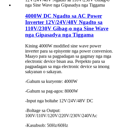
4000W DC Ngadto sa AC Power
Inverter 12V/24V/48V Ngadto sa
110V/230V Gibag-o nga Sine Wave
nga Gipasadya nga Tiggama
Kining 4000W modified sine wave power
inverter para sa episyente nga power conversion.
Maayo para sa pagpadagan sa gagmay nga mga
electronic device bisan asa. Perpekto para sa
pagpadagan sa mga electronic device sa imong
sakyanan o sakayan.
-Gahum sa kuryente: 4000W
-Gahum sa pag-agos: 8000W
-Input nga boltahe 12V/24V/48V DC
-Boltage sa Output:
100V/110V/120V/220V/230V/240VAc
-Kasubsob: 50Hz/60Hz