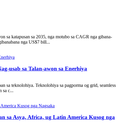
lyon sa katapusan sa 2035, nga motubo sa CAGR nga gibana-
gibanabana nga US$7 bill...
Nag-usab sa Talan-awon sa Enerhiya
ban sa teknolohiya. Teknolohiya sa pagporma og grid, seamless
 sa c...
 sa Asya, Africa, ug Latin America Kusog nga