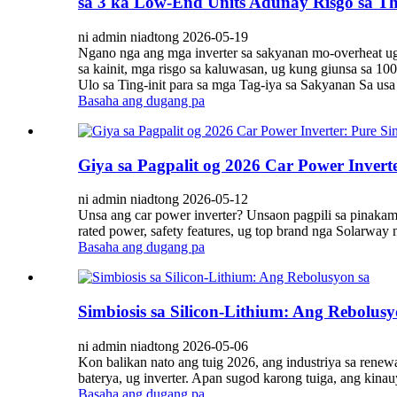
sa 3 ka Low-End Units Adunay Risgo sa 
ni admin niadtong 2026-05-19
Ngano nga ang mga inverter sa sakyanan mo-overheat ug
sa kainit, mga risgo sa kaluwasan, ug kung giunsa sa 10
Ulo sa Ting-init para sa mga Tag-iya sa Sakyanan Sa usa 
Basaha ang dugang pa
Giya sa Pagpalit og 2026 Car Power Invert
ni admin niadtong 2026-05-12
Unsa ang car power inverter? Unsaon pagpili sa pinaka
rated power, safety features, ug top brand nga Solarway
Basaha ang dugang pa
Simbiosis sa Silicon-Lithium: Ang Rebolu
ni admin niadtong 2026-05-06
Kon balikan nato ang tuig 2026, ang industriya sa renew
baterya, ug inverter. Apan sugod karong tuiga, ang kinau
Basaha ang dugang pa