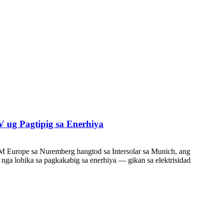
 ug Pagtipig sa Enerhiya
IM Europe sa Nuremberg hangtod sa Intersolar sa Munich, ang
 nga lohika sa pagkakabig sa enerhiya — gikan sa elektrisidad