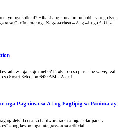
 maayo nga kalidad? Hibal-i ang kamatuoran bahin sa mga isyu
gsira sa Car Inverter nga Nag-overheat – Ang #1 nga Sakit sa
tion
dlaw-adlaw nga pagmaneho? Pagkat-on sa pure sine wave, real
o sa Smart Selection 6:00 AM – Alex i...
m nga Paghiusa sa AI ug Pagtipig sa Panimalay
iaging dekada usa ka hardware race sa mga solar panel,
ms" - ang lawom nga integrasyon sa artificial...