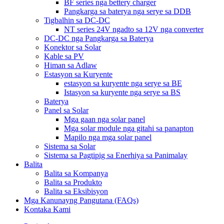
BF series nga bettery charger
Pangkarga sa baterya nga serye sa DDB
Tigbalhin sa DC-DC
NT series 24V ngadto sa 12V nga converter
DC-DC nga Pangkarga sa Baterya
Konektor sa Solar
Kable sa PV
Himan sa Adlaw
Estasyon sa Kuryente
estasyon sa kuryente nga serye sa BE
Istasyon sa kuryente nga serye sa BS
Baterya
Panel sa Solar
Mga gaan nga solar panel
Mga solar module nga gitahi sa panapton
Mapilo nga mga solar panel
Sistema sa Solar
Sistema sa Pagtipig sa Enerhiya sa Panimalay
Balita
Balita sa Kompanya
Balita sa Produkto
Balita sa Eksibisyon
Mga Kanunayng Pangutana (FAQs)
Kontaka Kami