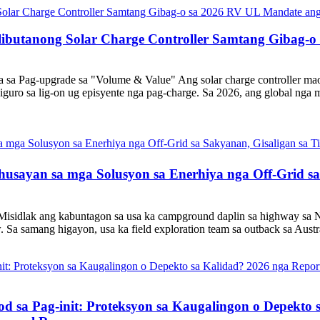
ibutanong Solar Charge Controller Samtang Gibag-o
 Pag-upgrade sa "Volume & Value" Ang solar charge controller mao 
iguro sa lig-on ug episyente nga pag-charge. Sa 2026, ang global nga m
sayan sa mga Solusyon sa Enerhiya nga Off-Grid sa 
sidlak ang kabuntagon sa usa ka campground daplin sa highway sa No
. Sa samang higayon, usa ka field exploration team sa outback sa Austr
d sa Pag-init: Proteksyon sa Kaugalingon o Depekto s