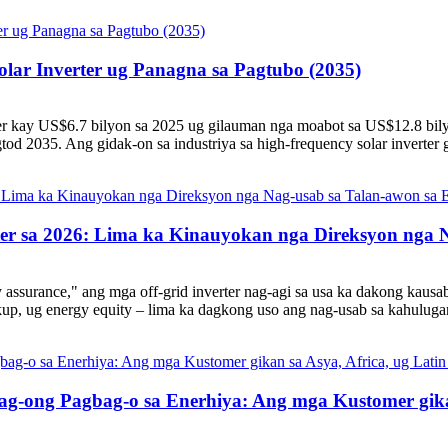
lar Inverter ug Panagna sa Pagtubo (2035)
ter kay US$6.7 bilyon sa 2025 ug gilauman nga moabot sa US$12.8 bi
tod 2035. Ang gidak-on sa industriya sa high-frequency solar inverter 
rter sa 2026: Lima ka Kinauyokan nga Direksyon nga 
assurance," ang mga off-grid inverter nag-agi sa usa ka dakong kausa
up, ug energy equity – lima ka dagkong uso ang nag-usab sa kahulugan
g-ong Pagbag-o sa Enerhiya: Ang mga Kustomer gikan