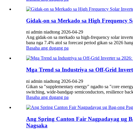
Gidak-on sa Merkado sa High Frequency So
ni admin niadtong 2026-04-29
Ang gidak-on sa merkado sa high-frequency solar inver
bana nga 7.4% atol sa forecast period gikan sa 2026 hang
Basaha ang dugang pa
Mga Trend sa Industriya sa Off-Grid Inve
ni admin niadtong 2026-04-29
Gikan sa "supplementary energy" ngadto sa "core energy 
switching, wide-bandgap semiconductors, resilience back
Basaha ang dugang pa
Ang Spring Canton Fair Nagpadayag ug Ba
Nagsaka