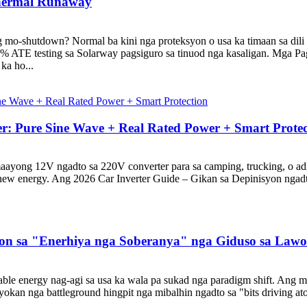
Thermal Runaway
 mo-shutdown? Normal ba kini nga proteksyon o usa ka timaan sa dili
0% ATE testing sa Solarway pagsiguro sa tinuod nga kasaligan. Mga Pa
ka ho...
er: Pure Sine Wave + Real Rated Power + Smart Protec
maayong 12V ngadto sa 220V converter para sa camping, trucking, o a
 new energy. Ang 2026 Car Inverter Guide – Gikan sa Depinisyon ngadt
syon sa "Enerhiya nga Soberanya" nga Giduso sa Lawo
able energy nag-agi sa usa ka wala pa sukad nga paradigm shift. Ang m
yokan nga battleground hingpit nga mibalhin ngadto sa "bits driving ato