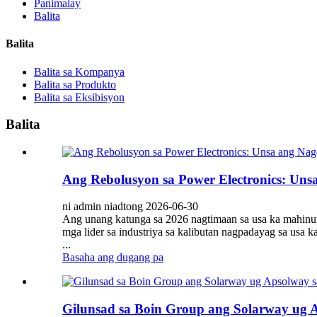
Panimalay
Balita
Balita
Balita sa Kompanya
Balita sa Produkto
Balita sa Eksibisyon
Balita
Ang Rebolusyon sa Power Electronics: Uns
ni admin niadtong 2026-06-30
Ang unang katunga sa 2026 nagtimaan sa usa ka mahinun
mga lider sa industriya sa kalibutan nagpadayag sa usa 
...
Basaha ang dugang pa
Gilunsad sa Boin Group ang Solarway ug 