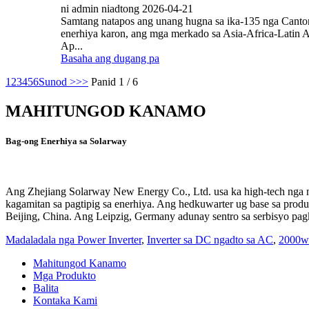
ni admin niadtong 2026-04-21
Samtang natapos ang unang hugna sa ika-135 nga Canton 
enerhiya karon, ang mga merkado sa Asia‑Africa‑Latin
Ap...
Basaha ang dugang pa
1
2
3
4
5
6
Sunod >
>>
Panid 1 / 6
MAHITUNGOD KANAMO
Bag-ong Enerhiya sa Solarway
Ang Zhejiang Solarway New Energy Co., Ltd. usa ka high-tech nga n
kagamitan sa pagtipig sa enerhiya. Ang hedkuwarter ug base sa produ
Beijing, China. Ang Leipzig, Germany adunay sentro sa serbisyo pa
Madaladala nga Power Inverter
,
Inverter sa DC ngadto sa AC
,
2000w 
Mahitungod Kanamo
Mga Produkto
Balita
Kontaka Kami