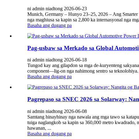
ni admin niadtong 2026-06-23
Munich, Germany – Hunyo 23–25, 2026 – Ang Smarter E E
nga maghiusa sa kapin sa 2,800 ka internasyonal nga mga 
Basaha ang dugang pa
Pag-usbaw sa Merkado sa Global Automoti
ni admin niadtong 2026-06-18
Tungod kay ang gilapdon sa mga de-kuryenteng sakyanan
component—lig-on nga nahimong sentro sa teknolohiya. S
Basaha ang dugang pa
Pagrepaso sa SNEC 2026 sa Solarway: Nang
ni admin niadtong 2026-06-08
Samtang hinayhinay nga nawala ang mga tawo sa katapu
tuiga naglangkob sa kapin sa 360,000 metro kwadrado, 
hawanan, ...
Basaha ang dugang pa