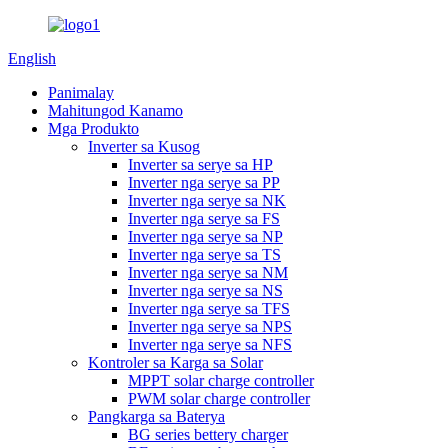
English
Panimalay
Mahitungod Kanamo
Mga Produkto
Inverter sa Kusog
Inverter sa serye sa HP
Inverter nga serye sa PP
Inverter nga serye sa NK
Inverter nga serye sa FS
Inverter nga serye sa NP
Inverter nga serye sa TS
Inverter nga serye sa NM
Inverter nga serye sa NS
Inverter nga serye sa TFS
Inverter nga serye sa NPS
Inverter nga serye sa NFS
Kontroler sa Karga sa Solar
MPPT solar charge controller
PWM solar charge controller
Pangkarga sa Baterya
BG series bettery charger