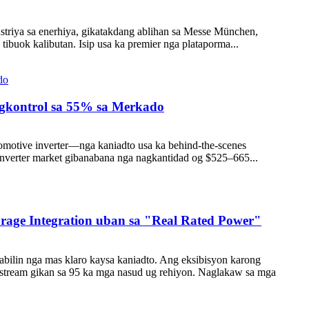
triya sa enerhiya, gikatakdang ablihan sa Messe München,
ibuok kalibutan. Isip usa ka premier nga plataporma...
agkontrol sa 55% sa Merkado
motive inverter—nga kaniadto usa ka behind-the-scenes
inverter market gibanabana nga nagkantidad og $525–665...
rage Integration uban sa "Real Rated Power"
ilin nga mas klaro kaysa kaniadto. Ang eksibisyon karong
stream gikan sa 95 ka mga nasud ug rehiyon. Naglakaw sa mga