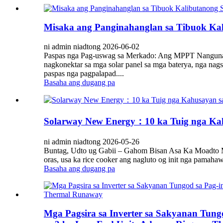
Misaka ang Panginahanglan sa Tibuok Kal
ni admin niadtong 2026-06-02
Paspas nga Pag-uswag sa Merkado: Ang MPPT Nanguna sa
nagkonektar sa mga solar panel sa mga baterya, nga nags
paspas nga pagpalapad....
Basaha ang dugang pa
Solarway New Energy：10 ka Tuig nga Kahu
ni admin niadtong 2026-05-26
Buntag, Udto ug Gabii – Gahom Bisan Asa Ka Moadto Mi
oras, usa ka rice cooker ang nagluto og init nga pamahaw
Basaha ang dugang pa
Mga Pagsira sa Inverter sa Sakyanan Tungo