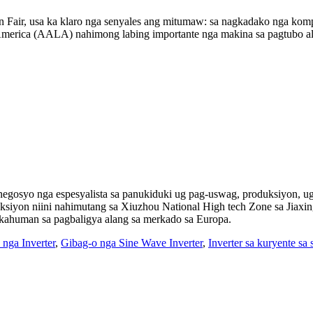
Fair, usa ka klaro nga senyales ang mitumaw: sa nagkadako nga kompe
 America (AALA) nahimong labing importante nga makina sa pagtubo a
egosyo nga espesyalista sa panukiduki ug pag-uswag, produksiyon, ug
ksiyon niini nahimutang sa Xiuzhou National High tech Zone sa Jiaxin
gkahuman sa pagbaligya alang sa merkado sa Europa.
nga Inverter
,
Gibag-o nga Sine Wave Inverter
,
Inverter sa kuryente sa