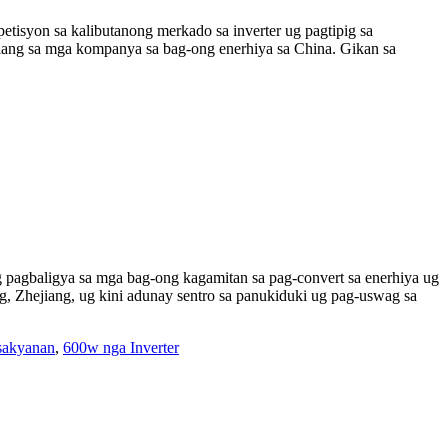
tisyon sa kalibutanong merkado sa inverter ug pagtipig sa
lang sa mga kompanya sa bag-ong enerhiya sa China. Gikan sa
 pagbaligya sa mga bag-ong kagamitan sa pag-convert sa enerhiya ug
g, Zhejiang, ug kini adunay sentro sa panukiduki ug pag-uswag sa
 sakyanan
,
600w nga Inverter