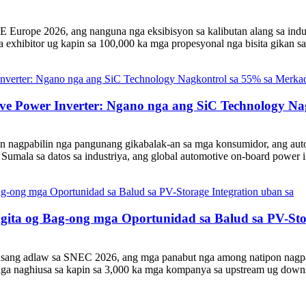
urope 2026, ang nanguna nga eksibisyon sa kalibutan alang sa indus
exhibitor ug kapin sa 100,000 ka mga propesyonal nga bisita gikan sa t
ve Power Inverter: Ngano nga ang SiC Technology N
 nagpabilin nga pangunang gikabalak-an sa mga konsumidor, ang auto
umala sa datos sa industriya, ang global automotive on-board power 
ita og Bag-ong mga Oportunidad sa Balud sa PV-Sto
sang adlaw sa SNEC 2026, ang mga panabut nga among natipon nagpab
nga naghiusa sa kapin sa 3,000 ka mga kompanya sa upstream ug down